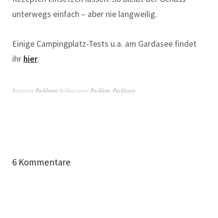
unterwegs einfach – aber nie langweilig.
Einige Campingplatz-Tests u.a. am Gardasee findet
ihr
hier
.
Kategorie
Packlisten
Schlagwörter
Packliste
,
Packlisten
6 Kommentare