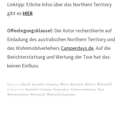
Linktipp: Etliche Infos über das Northern Territory
gibt es
HIER
Offenlegungsklausel:
Der Autor recherchierte auf
Einladung des australischen Northern Territory und
des Wohnmobilverleihers
Camperdays.de
. Auf die
Berichterstattung und Wertung der Tour hat das
keinen Einfluss.
Kategorie
Aktuell
,
Australien
,
Camping
,
Mieten
,
Reiseziele
,
Weltweit
,
Wohnmobil
Schlagwörter
Australien Camping
,
Camperdays
,
Campervermietung
,
Tipps
Wohnmobilmiete
,
Wohnmobil
,
Wohnmobil Australien