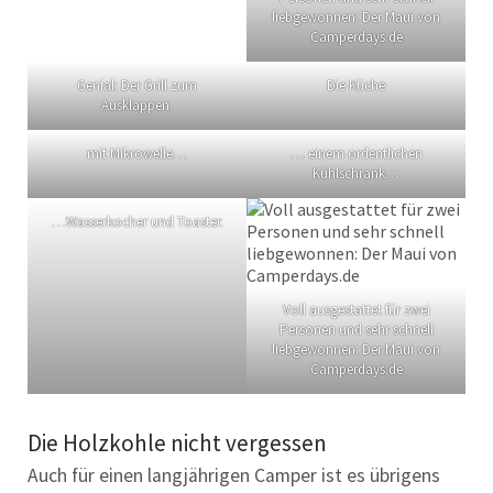
liebgewonnen: Der Maui von
Camperdays.de
Genial: Der Grill zum
Die Küche
Ausklappen.
mit Mikrowelle…
… einem ordentlichen
Kühlschrank…
…Wasserkocher und Toaster.
Voll ausgestattet für zwei
Personen und sehr schnell
liebgewonnen: Der Maui von
Camperdays.de
Die Holzkohle nicht vergessen
Auch für einen langjährigen Camper ist es übrigens