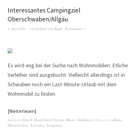
Interessantes Campingziel
Oberschwaben/Allgäu
4. Juni 2020
von
Gerhard von Kapff
Kommentare 1
Es wird eng bei der Suche nach Wohnmobilen: Etliche
Verleiher sind ausgebucht. Vielleicht allerdings ist in
Schwaben noch ein Last-Minute-Urlaub mit dem
Wohnmobil zu finden.
Weiterlesen
Kategorie
Aktuell
,
Deutschland
,
Europa
,
Mieten
,
Stellplätze
Schlagwörter
Allgäu
,
Oberschwaben
,
Schwaben
,
Vermietung