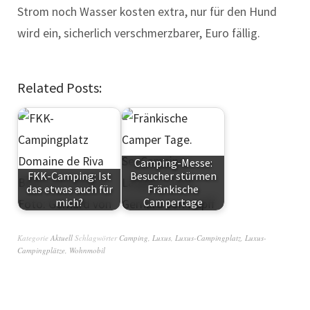
Strom noch Wasser kosten extra, nur für den Hund
wird ein, sicherlich verschmerzbarer, Euro fällig.
Related Posts:
Camping-Messe:
FKK-Camping: Ist
Besucher stürmen
das etwas auch für
Fränkische
mich?
Campertage
Kategorie
Aktuell
Schlagwörter
Camping
,
Luxus
,
Luxus-Campingplatz
,
Luxus-
Campingplätze
,
Wohnmobil