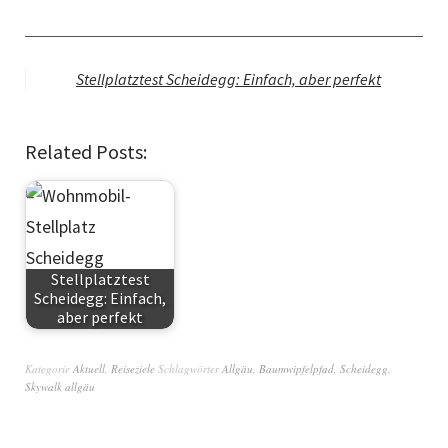
Stellplatztest Scheidegg: Einfach, aber perfekt
Related Posts:
Stellplatztest
Scheidegg: Einfach,
aber perfekt
Kategorie
Aktuell
,
Reiseziele
Schlagwörter
Allgäu
,
Baumwipfelpfad
,
Scheidegg
,
Skywalk allgäu