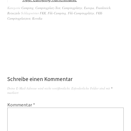
Kategorie
Camping
,
Campingplatz-Test
,
Campingplätze
,
Europa
,
Frankreich
,
Reiseziele
Schlagwörter
FKK
,
Fkk-Camping
,
Fkk-Campingplätze
,
FKK-
Campingplatztest
,
Korsika
Schreibe einen Kommentar
Deine E-Mail-Adresse wird nicht veröffentlicht.
Erforderliche Felder sind mit
*
markiert
Kommentar
*