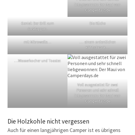
liebgewonnen: Der Maui von
Camperdays.de
Genial: Der Grill zum
Die Küche
Ausklappen.
mit Mikrowelle…
… einem ordentlichen
Kühlschrank…
…Wasserkocher und Toaster.
Voll ausgestattet für zwei
Personen und sehr schnell
liebgewonnen: Der Maui von
Camperdays.de
Die Holzkohle nicht vergessen
Auch für einen langjährigen Camper ist es übrigens