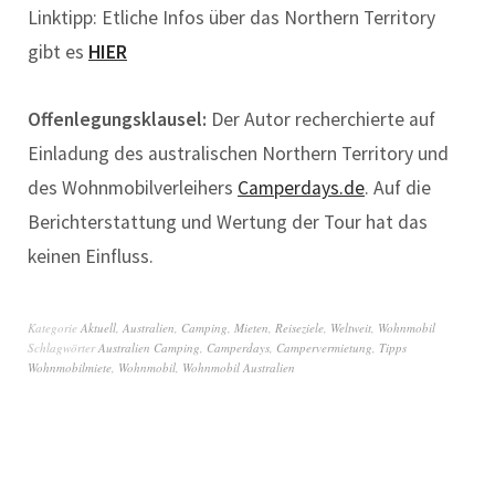
Linktipp: Etliche Infos über das Northern Territory
gibt es
HIER
Offenlegungsklausel:
Der Autor recherchierte auf
Einladung des australischen Northern Territory und
des Wohnmobilverleihers
Camperdays.de
. Auf die
Berichterstattung und Wertung der Tour hat das
keinen Einfluss.
Kategorie
Aktuell
,
Australien
,
Camping
,
Mieten
,
Reiseziele
,
Weltweit
,
Wohnmobil
Schlagwörter
Australien Camping
,
Camperdays
,
Campervermietung
,
Tipps
Wohnmobilmiete
,
Wohnmobil
,
Wohnmobil Australien