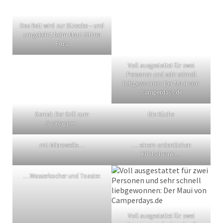
Das Bett wird zur Sitzecke – und
umgekehrt beim Maui Ultima
Plus,
Voll ausgestattet für zwei
Personen und sehr schnell
liebgewonnen: Der Maui von
Camperdays.de
Genial: Der Grill zum
Die Küche
Ausklappen.
mit Mikrowelle…
… einem ordentlichen
Kühlschrank…
…Wasserkocher und Toaster.
Voll ausgestattet für zwei