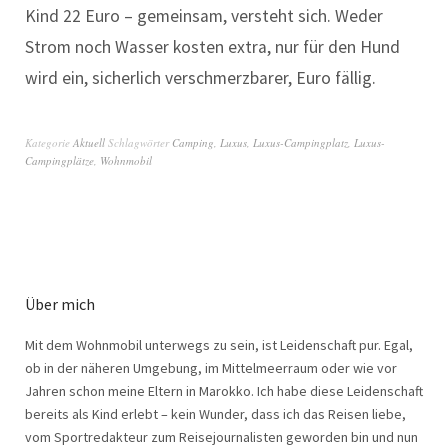
Kind 22 Euro – gemeinsam, versteht sich. Weder
Strom noch Wasser kosten extra, nur für den Hund
wird ein, sicherlich verschmerzbarer, Euro fällig.
Kategorie
Aktuell
Schlagwörter
Camping
,
Luxus
,
Luxus-Campingplatz
,
Luxus-
Campingplätze
,
Wohnmobil
Über mich
Mit dem Wohnmobil unterwegs zu sein, ist Leidenschaft pur. Egal,
ob in der näheren Umgebung, im Mittelmeerraum oder wie vor
Jahren schon meine Eltern in Marokko. Ich habe diese Leidenschaft
bereits als Kind erlebt – kein Wunder, dass ich das Reisen liebe,
vom Sportredakteur zum Reisejournalisten geworden bin und nun