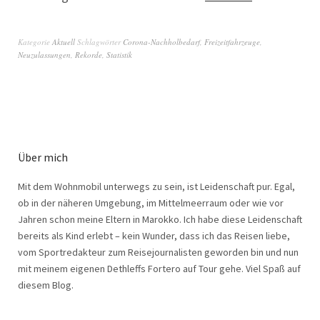
Kategorie
Aktuell
Schlagwörter
Corona-Nachholbedarf
,
Freizeitfahrzeuge
,
Neuzulassungen
,
Rekorde
,
Statistik
Über mich
Mit dem Wohnmobil unterwegs zu sein, ist Leidenschaft pur. Egal,
ob in der näheren Umgebung, im Mittelmeerraum oder wie vor
Jahren schon meine Eltern in Marokko. Ich habe diese Leidenschaft
bereits als Kind erlebt – kein Wunder, dass ich das Reisen liebe,
vom Sportredakteur zum Reisejournalisten geworden bin und nun
mit meinem eigenen Dethleffs Fortero auf Tour gehe. Viel Spaß auf
diesem Blog.