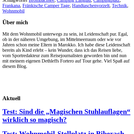
Schlagwörter
Brombachsee
,
Camping Langlau
,
Campingplatz
,
Frankana
,
Fränkische Camper Tage
,
Handtaschenvorzelt
,
Technik
,
Wohnmobil
Über mich
Mit dem Wohnmobil unterwegs zu sein, ist Leidenschaft pur. Egal,
ob in der näheren Umgebung, im Mittelmeerraum oder wie vor
Jahren schon meine Eltern in Marokko. Ich habe diese Leidenschaft
bereits als Kind erlebt – kein Wunder, dass ich das Reisen liebe,
vom Sportredakteur zum Reisejournalisten geworden bin und nun
mit meinem eigenen Dethleffs Fortero auf Tour gehe. Viel Spaß auf
diesem Blog.
Aktuell
Test: Sind die „Magischen Stuhlauflagen“
wirklich so magisch?
Test: Wohnmobil-Stellplatz in Biberach