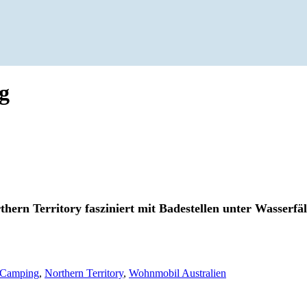
g
ern Territory fasziniert mit Badestellen unter Wasserfäl
Camping
,
Northern Territory
,
Wohnmobil Australien