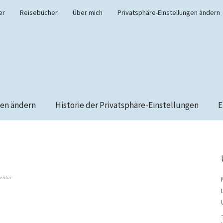
er
Reisebücher
Über mich
Privatsphäre-Einstellungen ändern
gen ändern
Historie der Privatsphäre-Einstellungen
E
entar