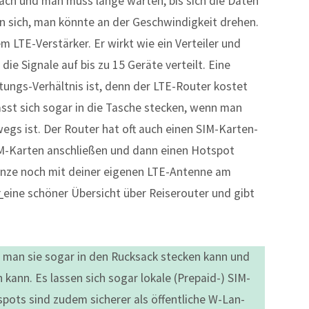
ach und man muss lange warten, bis sich die Daten
n sich, man könnte an der Geschwindigkeit drehen.
 LTE-Verstärker. Er wirkt wie ein Verteiler und
 die Signale auf bis zu 15 Geräte verteilt. Eine
stungs-Verhältnis ist, denn der LTE-Router kostet
sst sich sogar in die Tasche stecken, wenn man
gs ist. Der Router hat oft auch einen SIM-Karten-
IM-Karten anschließen und dann einen Hotspot
Ganze noch mit deiner eigenen LTE-Antenne am
r
eine schöner Übersicht über Reiserouter und gibt
ss man sie sogar in den Rucksack stecken kann und
ann. Es lassen sich sogar lokale (Prepaid-) SIM-
pots sind zudem sicherer als öffentliche W-Lan-